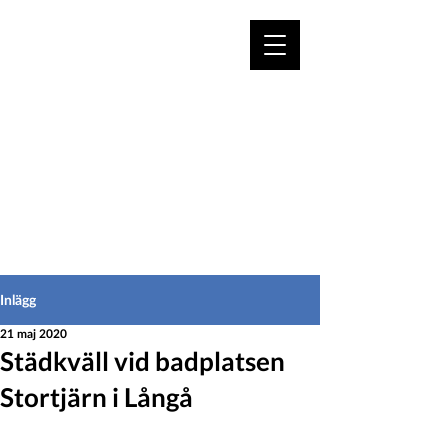
VÄLKOMMEN TILL
HEDEINFO.se
för bofasta & besökare
Inlägg
21 maj 2020
Städkväll vid badplatsen
Stortjärn i Långå