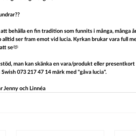
undrar??
att behålla en fin tradition som funnits i många, många å
ltid ser fram emot vid lucia. Kyrkan brukar vara full me
 att se🫶
töd, man kan skänka en vara/produkt eller presentkort til
 Swish 073 217 47 14 märk med "gåva lucia". 
ar Jenny och Linnéa