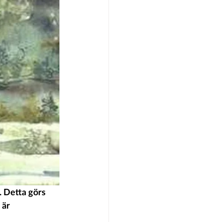
 Detta görs 
 är 