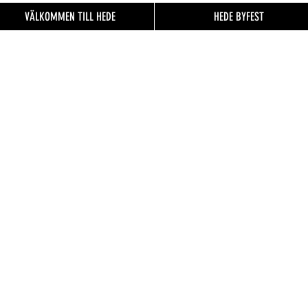
VÄLKOMMEN TILL HEDE
HEDE BYFEST
EN TILL
FO.se
& besökare