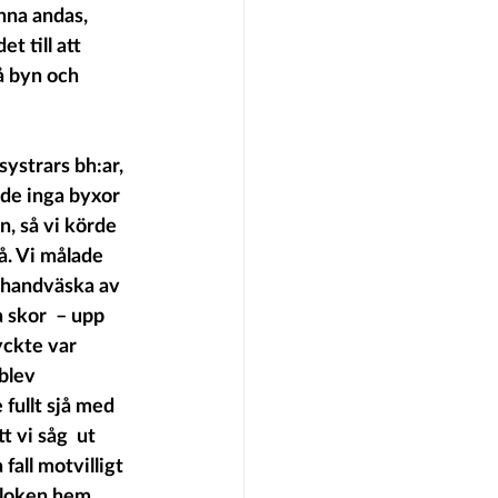
nna andas, 
t till att 
å byn och 
ystrars bh:ar, 
ade inga byxor  
, så vi körde 
å. Vi målade 
n handväska av 
a skor  – upp 
yckte var 
blev 
fullt sjå med 
 vi såg  ut 
fall motvilligt 
oloken hem, 