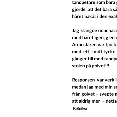
tandpetare som bara g
gjorde  att det bara s
håret bakåt i den exa
Jag  slängde nonchala
med håret igen, gled 
Atmosfären var tjock oc
med  ett, i mitt tycke
gånger till med tandp
stolen på golvet!!!
Responsen  var verkli
medan jag med min sex
från golvet – svepte 
att aldrig mer  – det
Krönikor