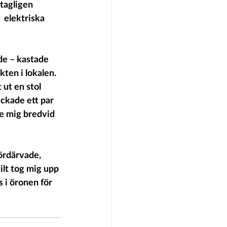
tagligen 
  elektriska 
de – kastade 
ten i lokalen. 
 ut en stol 
ickade ett par 
e mig bredvid 
ördärvade, 
ilt tog mig upp 
 i öronen för 