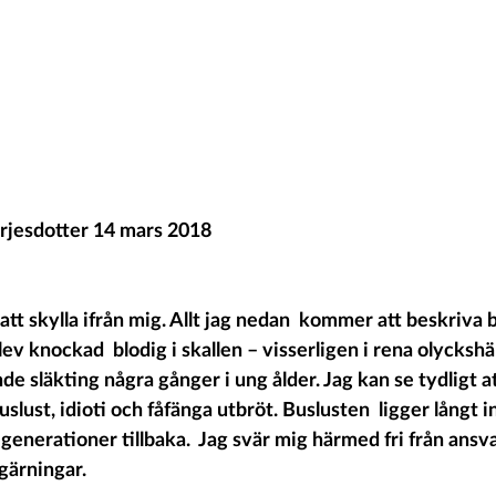
rjesdotter 14 mars 2018 
tt skylla ifrån mig. Allt jag nedan  kommer att beskriva 
blev knockad  blodig i skallen – visserligen i rena olycksh
de släkting några gånger i ung ålder. Jag kan se tydligt at
slust, idioti och fåfänga utbröt. Buslusten  ligger långt 
enerationer tillbaka.  Jag svär mig härmed fri från ansvar
gärningar.