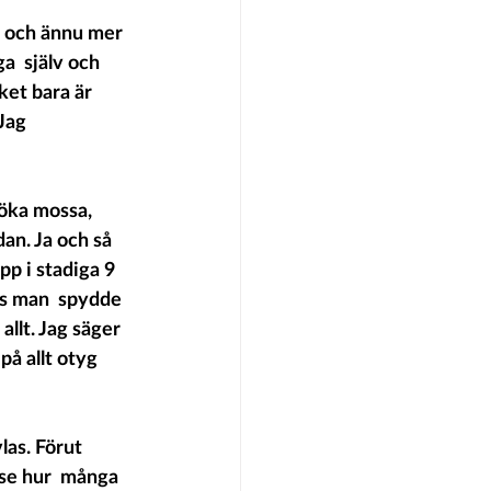
gt och ännu mer 
a  själv och 
ket bara är 
Jag 
röka mossa, 
dan. Ja och så 
p i stadiga 9 
lls man  spydde 
llt. Jag säger 
på allt otyg 
las. Förut 
 se hur  många 