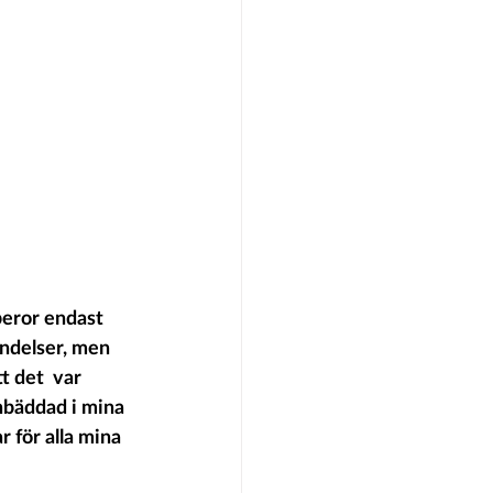
beror endast 
ändelser, men 
t det  var 
inbäddad i mina 
 för alla mina 