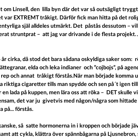
it om Linsell, den  lilla byn där det var så outsägligt tryg
et var EXTREMT tråkigt. Därför fick man hitta på det rolig
tyrliga själ alldeles utmärkt. Det  påstås dessutom – vil
rat struntprat –  att jag var drivande i de flesta projekt. 
6 år cirka, då stod det bara sådana oskyldiga saker som:  
 jättegranar, elda och leka indianer  och ”cojbojs”, på agen
 rep och annat  tråkigt förstås.När man började komma up
öka riktiga cigaretter tills man spydde och sen på´t igen ti
en lada på kuppen, men lära oss att röka –  DET skulle vi a
e ensam, det var ju  givetvis med någon/några som hittade 
 på... förstås. 
kanske, så  satte hormonerna in i kroppen och började jäv
tsamt att cykla, klättra över spännbågarna på Ljusnebron,