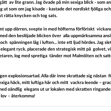
ått  av lite grann. Jag övade på min sexiga blick - som an
åg ut som om jag kisade - kastade det nordiskt fjöliga och
kt rätta knycken och tog sats.
nt upp dörren, svepte in med höfterna förföriskt  vickan
med den beslöjade blicken över  alla uppmärksamma ansik
h  spänningen låg i luften... inte ett ljud hördes. Jag slet
, elegant ryck, placerade den strategisk mitt på  golvet, v
etaren, log med spretiga  tänder mot Malmöiten och satt
gen explosionsartad. Alla där inne skrattade sig nästan  f
iga häck, mitt luftiga hår och mitt  vackra leende – grac
med oändlig  elegans ut ur lokalen med skratten ringandes
ta lov – återkomma!