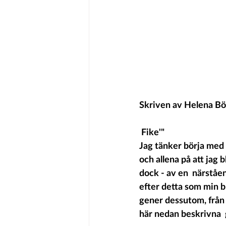
Skriven av Helena Bö
 Fike'" 
Jag tänker börja med a
och allena på att jag 
dock - av en  närståen
efter detta som min bu
gener dessutom, från g
här nedan beskrivna  