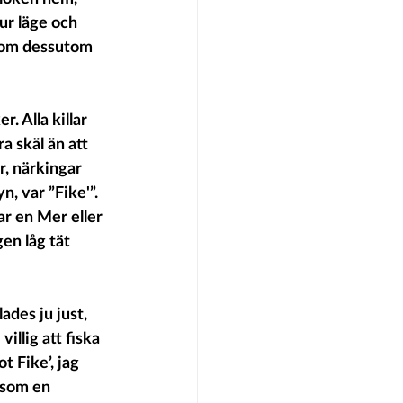
r läge och  
som dessutom 
. Alla killar 
a skäl än att 
r, närkingar 
, var ”Fike'”.  
ar en Mer eller 
en låg tät 
des ju just, 
illig att fiska 
t Fike’, jag 
 som en 