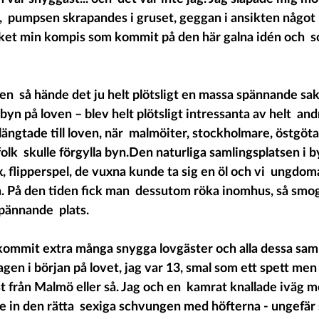
 pumpsen skrapandes i gruset, geggan i ansikten något u
ket min kompis som kommit på den här galna idén och  
n  så hände det ju helt plötsligt en massa spännande saker
n på loven – blev helt plötsligt intressanta av helt  andr
ängtade till loven, när  malmöiter, stockholmare, östgöta
olk  skulle förgylla byn.Den naturliga samlingsplatsen i byn
, flipperspel, de vuxna kunde ta sig en öl och vi  ungdom
 På den tiden fick man  dessutom röka inomhus, så smog
pännande  plats.
kommit extra många snygga lovgäster och alla dessa samla
agen i början på lovet, jag var 13, smal som ett spett men  v
t från Malmö eller så. Jag och en  kamrat knallade iväg mo
e in den rätta  sexiga schvungen med höfterna - ungefär