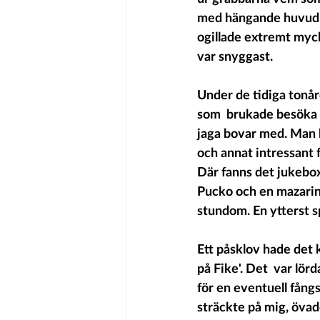
med hängande huvud, 
ogillade extremt myc
var snyggast.
Under de tidiga tonåre
som  brukade besöka by
jaga bovar med. Man l
och annat intressant f
Där fanns det jukebox
Pucko och en mazarin.
stundom. En ytterst s
Ett påsklov hade det 
på Fike'. Det  var lörd
för en eventuell fångs
sträckte på mig, övad