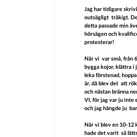
Jag har tidigare skriv
outsägligt  tråkigt. D
detta passade min även
hörsägen och kvalifice
protesterar!
När vi  var små, från 
bygga kojor, klättra i
leka förstenad, hoppa
år, då blev det  att r
och nästan bränna ner 
VI, för jag var ju int
och jag hängde ju  bara
När vi blev en 10-12 
hade det varit  så lät