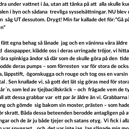
ra under vattnet i åa, utan att tänka på att  alla skulle ku
alen i byn och sådana  trevliga sysselsättningar. NU blev de
n  såg UT dessutom. Drygt! Min far kallade det för:”Gå p
en”
fått egna behag så lånade  jag och en väninna våra äldre s
  dasspapper, klädde oss i deras urringade tröjor, vi hitt
ra spinkiga ändor så där som de skulle göra på den  tiden
odde deras pumps – som förresten  var för stora de ocks
a, läppstift,  ögonskugga och rouge och tog oss en varsi
al . Sen knallade vi, så gott det lät sig göras med för stor
tgår´n, som led av tjejbacillskräck – och  frågade vem de t
 att dessa grabbar var  ett par år äldre än vi. Grabbarna 
g och gömde  sig bakom sin moster, prästen – som hade 
 för skratt. Båda dessa beteenden berodde antagligen på att
ar och de är ju både tjejer och satans otyg.  Vi fick i alla 
var snyggast... och  det var inte jag. Jag släpade mig m