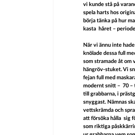
vi kunde stå på varand
spela harts hos origin
börja tänka på hur ma
kasta  håret – period
När vi ännu inte hade 
knölade dessa full med
som stramade åt om vå
hängröv-stuket. Vi sn
fejan full med maskar
modernt snitt –  70 – t
till grabbarna, i präs
snyggast. Nämnas skall
vettskrämda och spran
att försöka hålla  sig
som riktiga påskkärring
ur grabbarna vem som 