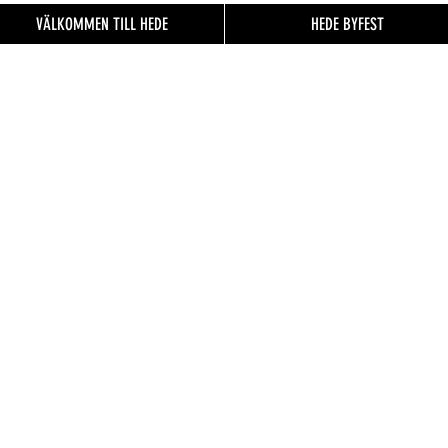
VÄLKOMMEN TILL HEDE
HEDE BYFEST
EN TILL
FO.se
& besökare