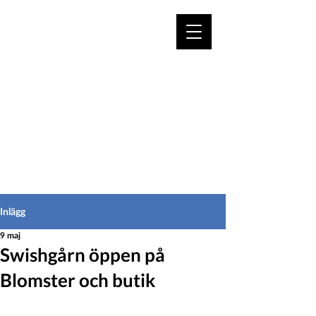
VÄLKOMMEN TILL
HEDEINFO.se
för bofasta & besökare
Inlägg
9 maj
Swishgårn öppen på
Blomster och butik