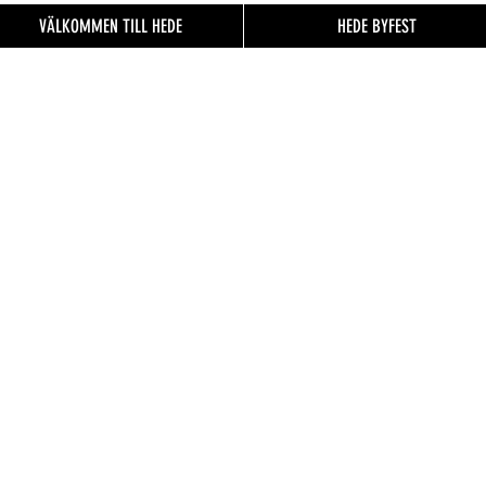
VÄLKOMMEN TILL HEDE
HEDE BYFEST
EN TILL
FO.se
& besökare