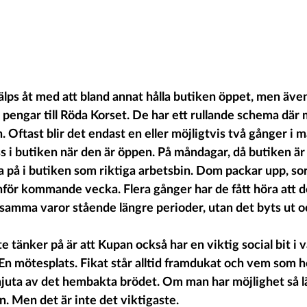
jälps åt med att bland annat hålla butiken öppet, men även
n pengar till Röda Korset. De har ett rullande schema där 
 Oftast blir det endast en eller möjligtvis två gånger i
s i butiken när den är öppen. På måndagar, då butiken är 
å i butiken som riktiga arbetsbin. Dom packar upp, sort
inför kommande vecka. Flera gånger har de fått höra att det
 samma varor stående längre perioder, utan det byts ut och
tänker på är att Kupan också har en viktig social bit i v
En mötesplats. Fikat står alltid framdukat och vem som he
njuta av det hembakta brödet. Om man har möjlighet så 
n. Men det är inte det viktigaste.