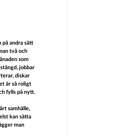
 på andra sätt 
man två och 
 månaden som 
stängd, jobbar 
erar, diskar 
 är så roligt 
 fylls på nytt. 
årt samhälle, 
lst kan sätta 
lägger man 