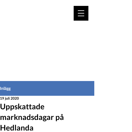
VÄLKOMMEN TILL
HEDEINFO.se
för bofasta & besökare
Inlägg
19 juli 2020
Uppskattade
marknadsdagar på
Hedlanda