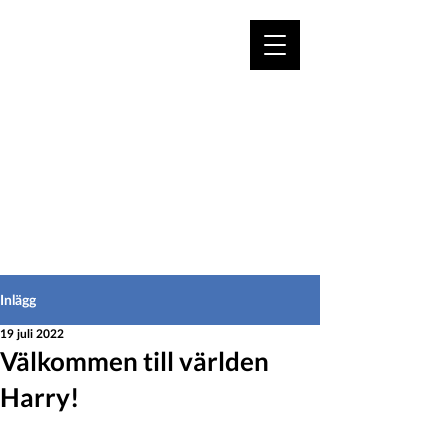
VÄLKOMMEN TILL
HEDEINFO.se
för bofasta & besökare
Inlägg
19 juli 2022
Välkommen till världen
Harry!