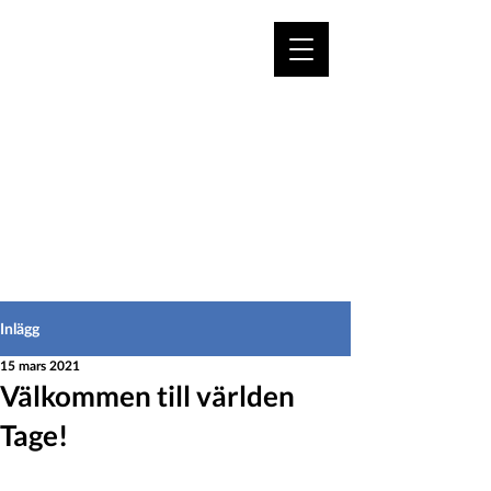
VÄLKOMMEN TILL
HEDEINFO.se
för bofasta & besökare
Inlägg
15 mars 2021
Välkommen till världen
Tage!