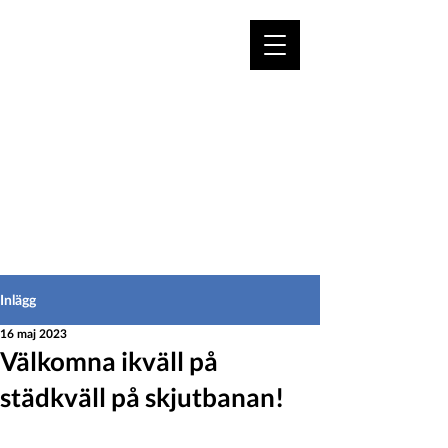
VÄLKOMMEN TILL
HEDEINFO.se
för bofasta & besökare
Inlägg
16 maj 2023
Välkomna ikväll på
städkväll på skjutbanan!