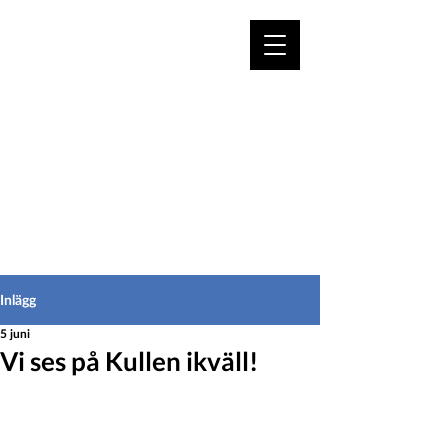
VÄLKOMMEN TILL
HEDEINFO.se
för bofasta & besökare
Inlägg
5 juni
Vi ses på Kullen ikväll!