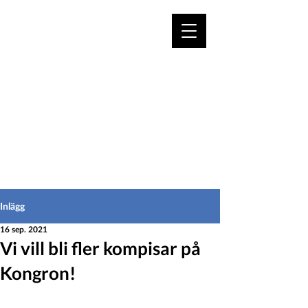
VÄLKOMMEN TILL
HEDEINFO.se
för bofasta & besökare
Inlägg
16 sep. 2021
Vi vill bli fler kompisar på
Kongron!