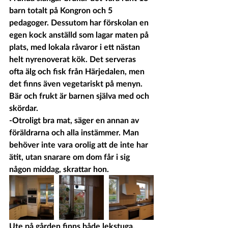
barn totalt på Kongron och 5 
pedagoger. Dessutom har förskolan en 
egen kock anställd som lagar maten på 
plats, med lokala råvaror i ett nästan 
helt nyrenoverat kök. Det serveras 
ofta älg och fisk från Härjedalen, men 
det finns även vegetariskt på menyn. 
Bär och frukt är barnen själva med och 
skördar.
-Otroligt bra mat, säger en annan av 
föräldrarna och alla instämmer. Man 
behöver inte vara orolig att de inte har 
ätit, utan snarare om dom får i sig 
någon middag, skrattar hon.
Ute på gården finns både lekstuga, 