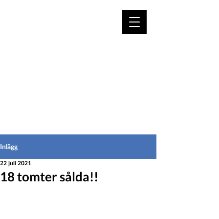
VÄLKOMMEN TILL
HEDEINFO.se
för bofasta & besökare
Inlägg
22 juli 2021
18 tomter sålda!!