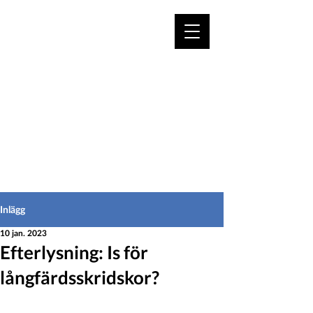
VÄLKOMMEN TILL
HEDEINFO.se
för bofasta & besökare
Inlägg
10 jan. 2023
Efterlysning: Is för
långfärdsskridskor?