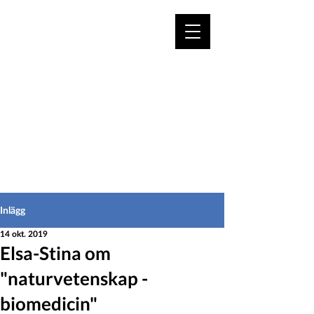
VÄLKOMMEN TILL
HEDEINFO.se
för bofasta & besökare
Inlägg
14 okt. 2019
Elsa-Stina om
"naturvetenskap -
biomedicin"