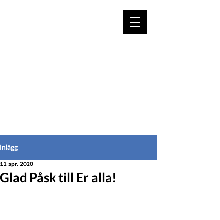
VÄLKOMMEN TILL
HEDEINFO.se
för bofasta & besökare
Inlägg
11 apr. 2020
Glad Påsk till Er alla!