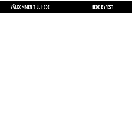
VÄLKOMMEN TILL HEDE
HEDE BYFEST
EN TILL
FO.se
& besökare