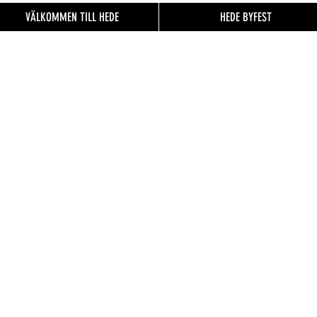
VÄLKOMMEN TILL HEDE
HEDE BYFEST
EN TILL
FO.se
& besökare