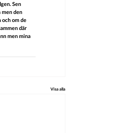
n men den 
n och om de 
 dammen där 
rann men mina 
Visa alla