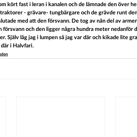
raktorer - grävare- tungbärgare och de grävde runt de
slutade med att den försvann. De tog av nån del av arme
n försvann och den ligger några hundra meter nedanför
r. Själv låg jag i lumpen så jag var där och kikade lite g
är i Halvfari. 
ygden