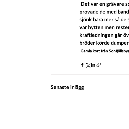
 Det var en grävare som kört fast i leran i kanalen och de lämnade den över helgen. Sen 
provade de med bandt
sjönk bara mer så de 
var hytten men reste
kraftledningen går öve
bröder körde dumper d
Gamla kort från Sonfjällsb
Senaste inlägg