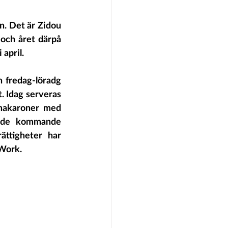
. Det är Zidou 
och året därpå 
 april.
 fredag-löradg 
 Idag serveras 
makaroner med 
h de kommande 
rättigheter har 
 Work.