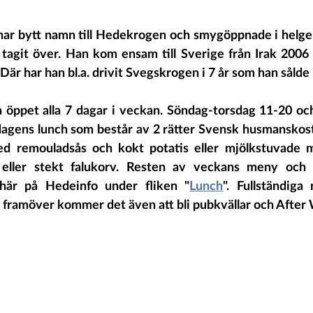
ar bytt namn till Hedekrogen och smygöppnade i helgen
tagit över. Han kom ensam till Sverige från Irak 2006 
 Där har han bl.a. drivit Svegskrogen i 7 år som han sålde i
öppet alla 7 dagar i veckan. Söndag-torsdag 11-20 och
dagens lunch som består av 2 rätter Svensk husmanskost.
med remouladsås och kokt potatis eller mjölkstuvade 
r eller stekt falukorv. Resten av veckans meny oc
här på Hedeinfo under fliken "
Lunch
". Fullständiga 
framöver kommer det även att bli pubkvällar och After