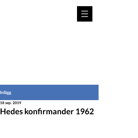
VÄLKOMMEN TILL
HEDEINFO.se
för bofasta & besökare
Inlägg
18 sep. 2019
Hedes konfirmander 1962