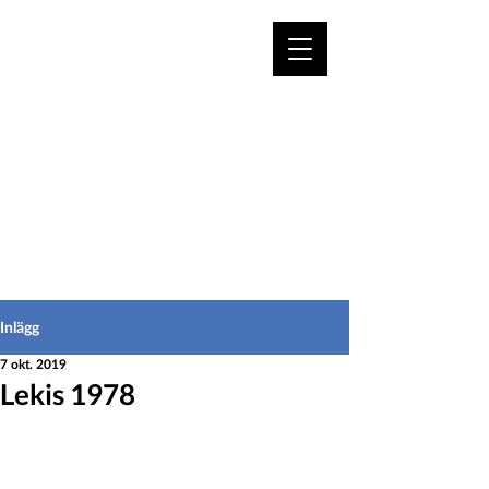
VÄLKOMMEN TILL
HEDEINFO.se
för bofasta & besökare
Inlägg
7 okt. 2019
Lekis 1978