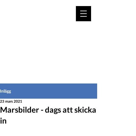
VÄLKOMMEN TILL
HEDEINFO.se
för bofasta & besökare
Inlägg
23 mars 2021
Marsbilder - dags att skicka
in