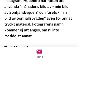
instagram. Hedeinfo har rätten att 
använda "månadens bild av - min bild 
av Sonfjällsbygden" och "årets - min 
bild av Sonfjällsbygden" även för annat 
tryckt material. Fotografens namn 
kommer ej att anges, om ni inte 
meddelat annat.
Text: Hedeinfo
Email
Senaste inlägg
Visa alla