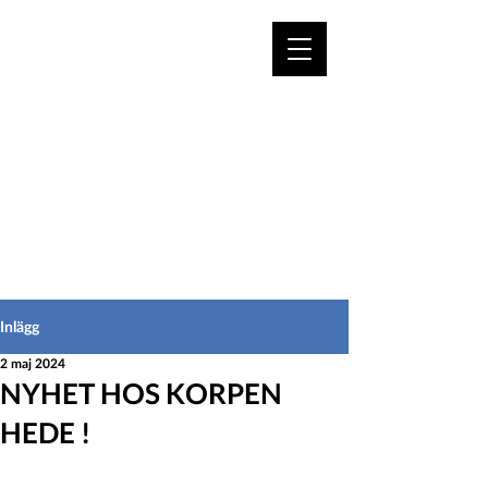
VÄLKOMMEN TILL
HEDEINFO.se
för bofasta & besökare
Inlägg
2 maj 2024
NYHET HOS KORPEN
HEDE !