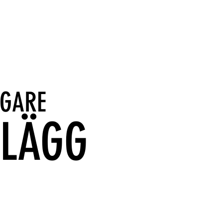
IGARE
NLÄGG