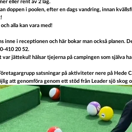
r eller rent av 2 lag.
an doppen i poolen, efter en dags vandring, innan kvällsfi
! 
 och alla kan vara med!
inns inne i receptionen och här bokar man också planen. D
70-410 20 52.
var jättekul! hälsar tjejerna på campingen som själva ha
Företagargrupp satsningar på aktiviteter nere på Hede 
jlig att genomföra genom ett stöd från Leader sjö skog oc