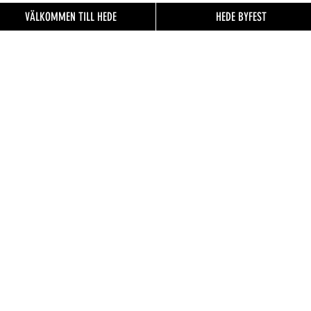
VÄLKOMMEN TILL HEDE
HEDE BYFEST
EN TILL
FO.se
& besökare