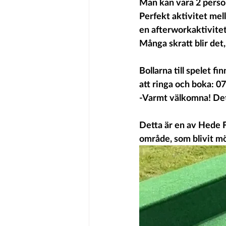
Man kan vara 2 persone
Perfekt aktivitet mell
en afterworkaktivitet
Många skratt blir det,
Bollarna till spelet f
att ringa och boka: 0
-Varmt välkomna! Det 
Detta är en av Hede 
område, som blivit mö