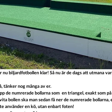
 nu biljardfotbollen klar! Så nu är de dags att utmana va
å, tänker nog många av er.
pp de numrerade bollarna som  en triangel, exakt som på 
vita bollen ska man sedan få ner de numrerade bollarna, e
nte använder en kö, utan enbart foten!