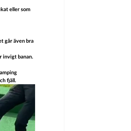
kat eller som 
et går även bra 
r invigt banan.
Camping 
h fjäll.