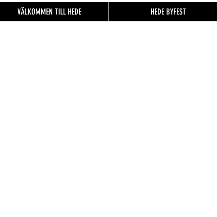
VÄLKOMMEN TILL HEDE
HEDE BYFEST
EN TILL
FO.se
& besökare