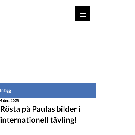
VÄLKOMMEN TILL
HEDEINFO.se
för bofasta & besökare
Inlägg
4 dec. 2025
Rösta på Paulas bilder i
internationell tävling!