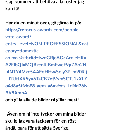
-Jag kommer att behöva alla röster jag 
kan få!
Har du en minut över, gå gärna in på: 
https://refocus-awards.com/people-
vote-award?
entry_level=NON_PROFESSIONAL&cat
egory=domestic-
animals&fbclid=IwdGRjcAOcArdleHRu
A2FlbQIxMQBzcnRjBmFwcF9pZAo2Nj
I4NTY4Mzc5AAEeHHvvSojy3P_m90Rlj
Ul2UttXK5yu6TaCB7etVymSCTJ1xXLZ
o4d8a5tMoE8_aem_a6meYds_LdNd26N
BK5AmnA
och gilla alla de bilder ni gillar mest! 
-Även om ni inte tycker om mina bilder 
skulle jag vara tacksam för en röst 
ändå, bara för att sätta Sverige, 