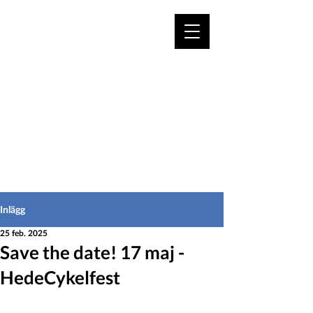
VÄLKOMMEN TILL
HEDEINFO.se
för bofasta & besökare
Inlägg
25 feb. 2025
Save the date! 17 maj -
HedeCykelfest