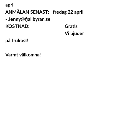
april 
ANMÄLAN SENAST: 	fredag 22 april  
- Jenny@fjallbyran.se  
KOSTNAD: 			Gratis
					Vi bjuder 
på frukost!
Varmt välkomna!