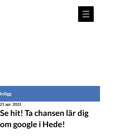
VÄLKOMMEN TILL
HEDEINFO.se
för bofasta & besökare
Inlägg
21 apr. 2022
Se hit! Ta chansen lär dig
om google i Hede!