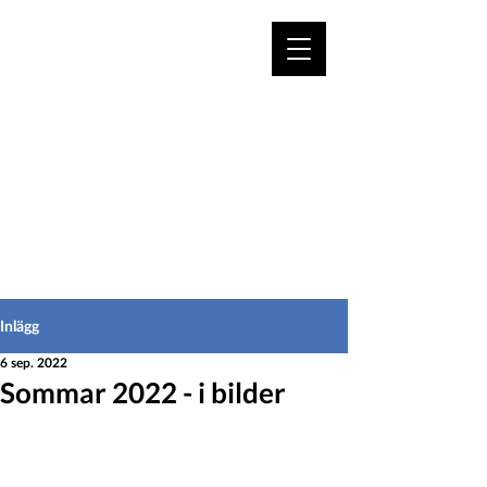
VÄLKOMMEN TILL
HEDEINFO.se
för bofasta & besökare
Inlägg
6 sep. 2022
Sommar 2022 - i bilder