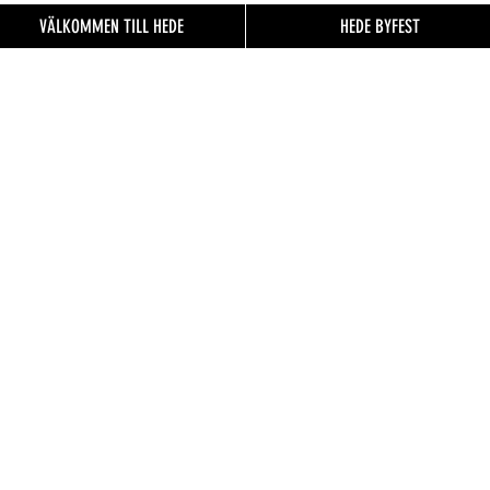
VÄLKOMMEN TILL HEDE
HEDE BYFEST
EN TILL
FO.se
& besökare