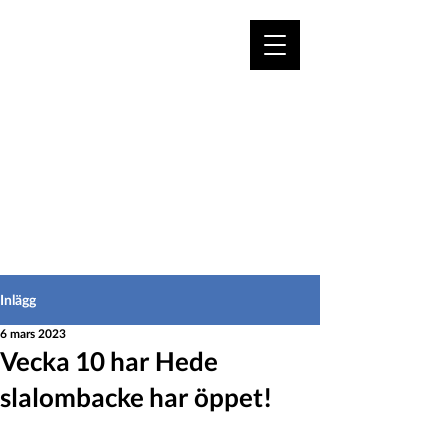
VÄLKOMMEN TILL
HEDEINFO.se
för bofasta & besökare
Inlägg
6 mars 2023
Vecka 10 har Hede
slalombacke har öppet!