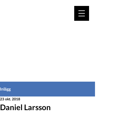
VÄLKOMMEN TILL
HEDEINFO.se
för bofasta & besökare
Inlägg
23 okt. 2018
Daniel Larsson