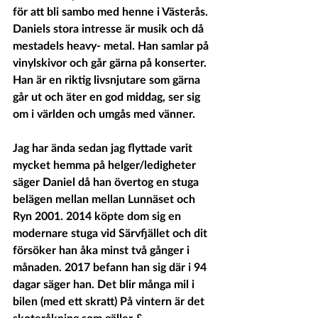
för att bli sambo med henne i Västerås. 
Daniels stora intresse är musik och då 
mestadels heavy- metal. Han samlar på 
vinylskivor och går gärna på konserter. 
Han är en riktig livsnjutare som gärna 
går ut och äter en god middag, ser sig 
om i världen och umgås med vänner. 
Jag har ända sedan jag flyttade varit 
mycket hemma på helger/ledigheter 
säger Daniel då han övertog en stuga 
belägen mellan mellan Lunnäset och 
Ryn 2001. 2014 köpte dom sig en 
modernare stuga vid Särvfjället och dit 
försöker han åka minst två gånger i 
månaden. 2017 befann han sig där i 94 
dagar säger han. Det blir många mil i 
bilen (med ett skratt) På vintern är det 
skoteråkning som gäller & 