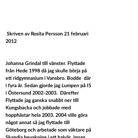
 Skriven av Rosita Persson 21 februari 
2012 
Johanna Grindal till vänster.
 Flyttade  
från Hede 1998 då jag skulle börja på 
ett ridgymnasium i Vansbro. Bodde  där 
i fyra år. Sedan gjorde jag Lumpen på I5 
i Östersund 2002-2003.  Därefter 
Flyttade jag ganska snabbt ner till 
Kungsbacka och jobbade med  
hopphästar hela 2003. 2004 ville göra 
något annat så jag flyttade till  
Göteborg och arbetade som väktare på 
Skandia bevakning i ett halvår  innan 