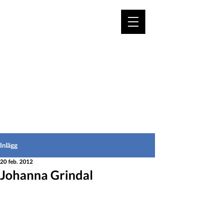
VÄLKOMMEN TILL
HEDEINFO.se
för bofasta & besökare
Inlägg
20 feb. 2012
Johanna Grindal