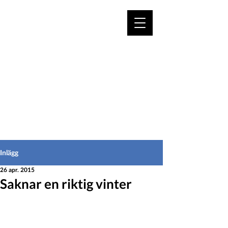
VÄLKOMMEN TILL
HEDEINFO.se
för bofasta & besökare
Inlägg
26 apr. 2015
Saknar en riktig vinter