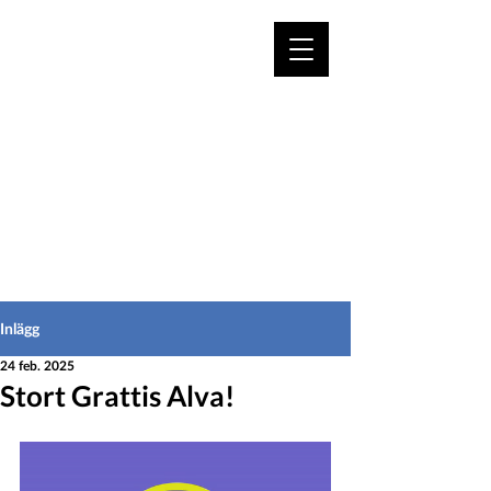
VÄLKOMMEN TILL
HEDEINFO.se
för bofasta & besökare
Inlägg
24 feb. 2025
Stort Grattis Alva!