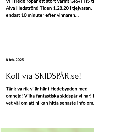
Vi i Hede ropar ett stort varmt GRATTIS till
Alva Hedström! Tiden 1.28.20 i tjejvasan,
endast 10 minuter efter vinnaren
resulterade i...
8 feb. 2025
Koll via SKIDSPÅR.se!
Tänk va rik vi är här i Hedebygden med
omnejd! Vilka fantastiska skidspår vi har! Ni
vet väl om att ni kan hitta senaste info om
dragning...