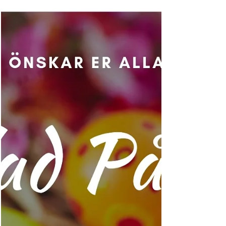
kommer upp i tö". Skräp har blåst om kring
och visst är de...