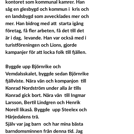
kontoret som kommunal kamrer. Han 
såg en glesbygd och kommun i  kris och 
en landsbygd som avvecklades mer och 
mer. Han bidrog med att  starta igång 
företag, få fler arbeten, få det till det 
är i dag,  levande. Han var också med i 
turistföreningen och Lions, gjorde  
kampanjer för att locka folk till fjällen. 
Byggde upp Björnrike och  
Vemdalsskalet, byggde sedan Björnrike 
fjällviste. Nära vän och kompanjon  till 
Konrad Nordström under alla år tills 
Konrad gick bort. Nära vän  till Ingmar 
Larsson, Bertil Lindgren och Henrik 
Norell likaså. Byggde  upp Steelex och 
Härjedalens trä.  
Själv var jag barn  och har mina bästa 
barndomsminnen från denna tid. Jag 