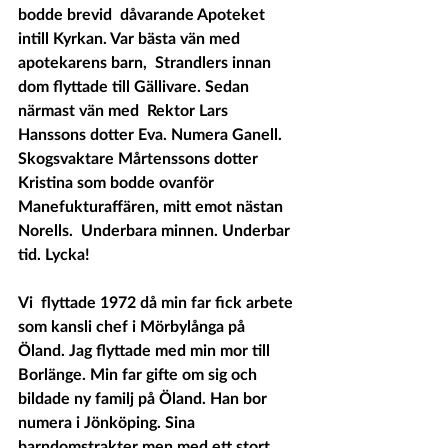
bodde brevid  dåvarande Apoteket 
intill Kyrkan. Var bästa vän med 
apotekarens barn,  Strandlers innan 
dom flyttade till Gällivare. Sedan 
närmast vän med  Rektor Lars 
Hanssons dotter Eva. Numera Ganell. 
Skogsvaktare Mårtenssons dotter 
Kristina som bodde ovanför 
Manefukturaffären, mitt emot nästan  
Norells.  Underbara minnen. Underbar 
tid. Lycka! 
Vi  flyttade 1972 då min far fick arbete 
som kansli chef i Mörbylånga på  
Öland. Jag flyttade med min mor till 
Borlänge. Min far gifte om sig och  
bildade ny familj på Öland. Han bor 
numera i Jönköping. Sina  
barndomstrakter men med ett stort 