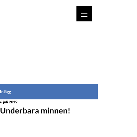
VÄLKOMMEN TILL
HEDEINFO.se
för bofasta & besökare
Inlägg
6 juli 2019
Underbara minnen!